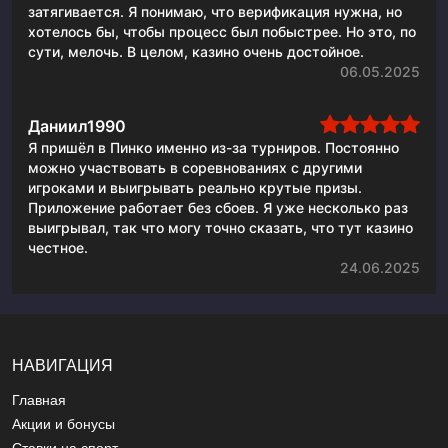
затягивается. Я понимаю, что верификация нужна, но
хотелось бы, чтобы процесс был побыстрее. Но это, по
сути, мелочь. В целом, казино очень достойное.
06.05.2025
Даниил1990
Я пришёл в Пинко именно из-за турниров. Постоянно
можно участвовать в соревнованиях с другими
игроками и выигрывать реально крутые призы.
Приложение работает без сбоев. Я уже несколько раз
выигрывал, так что могу точно сказать, что тут казино
честное.
24.06.2025
НАВИГАЦИЯ
Главная
Акции и бонусы