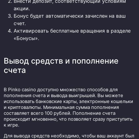
Внести депозит, соответствующий условиям
акции.
Бонус будет автоматически зачислен на ваш
счет.
Активировать бесплатные вращения в разделе
«Бонусы».
Вывод средств и пополнение
счета
В Pinko casino доступно множество способов для
пополнения счета и вывода выигрышей. Вы можете
использовать банковские карты, электронные кошельки
и криптовалюты. Минимальная сумма пополнения
составляет всего 100 рублей. Пополнение счета
происходит мгновенно, что позволяет сразу приступить
к игре.
Для вывода средств необходимо, чтобы ваш аккаунт был