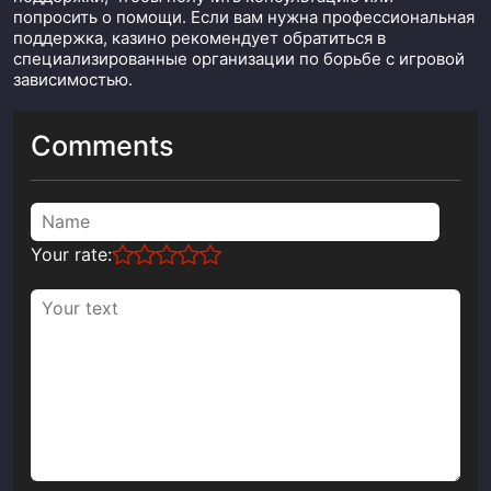
попросить о помощи. Если вам нужна профессиональная
поддержка, казино рекомендует обратиться в
специализированные организации по борьбе с игровой
зависимостью.
Comments
Your rate: